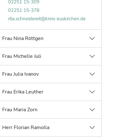
Telefonnummer von Rita Schneidereit:
02251 15-309
Faxnummer von Rita Schneidereit:
02251 15-378
E-Mail von Rita Schneidereit:
rita.schneidereit@kreis-euskirchen.de
Frau Nina Röttgen
Frau Michelle Juli
Frau Julia Ivanov
Frau Erika Leuther
Frau Maria Zorn
Herr Florian Ramolla