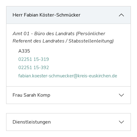
Herr Fabian Köster-Schmücker
Amt 01 - Büro des Landrats (Persönlicher
Referent des Landrates / Stabsstellenleitung)
Raum von Fabian Köster-Schmücker:
A335
Telefonnummer von Fabian Köster-Schmüc
02251 15-319
Faxnummer von Fabian Köster-Schmücker:
02251 15-392
E-Mail von Fabian Köster-Schmücker:
fabian.koester-schmuecker@kreis-euskirchen.de
Frau Sarah Komp
Dienstleistungen