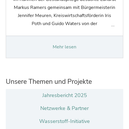
Markus Ramers gemeinsam mit Bürgermeisterin
Jennifer Meuren, Kreiswirtschaftsförderin Iris
Poth und Guido Waters von der
Wirtschaftsförderung Blankenheim das
familiengeführte Unternehmen Kurth
Mehr lesen
Autokrane…
Unsere Themen und Projekte
Jahresbericht 2025
Netzwerke & Partner
Wasserstoff-Initiative