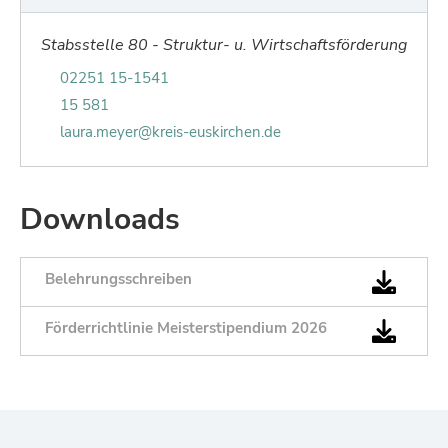
Stabsstelle 80 - Struktur- u. Wirtschaftsförderung
Telefonnummer von Laura Meyer:
02251 15-1541
Faxnummer von Laura Meyer:
15 581
E-Mail von Laura Meyer:
laura.meyer@kreis-euskirchen.de
Downloads
Belehrungsschreiben
Förderrichtlinie Meisterstipendium 2026