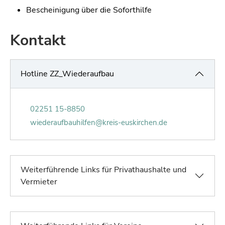
Bescheinigung über die Soforthilfe
Kontakt
Hotline ZZ_Wiederaufbau
Telefonnummer von Hotline ZZ_Wiederau
02251 15-8850
E-Mail von Hotline ZZ_Wiederaufbau:
wiederaufbauhilfen@kreis-euskirchen.de
Weiterführende Links für Privathaushalte und
Vermieter