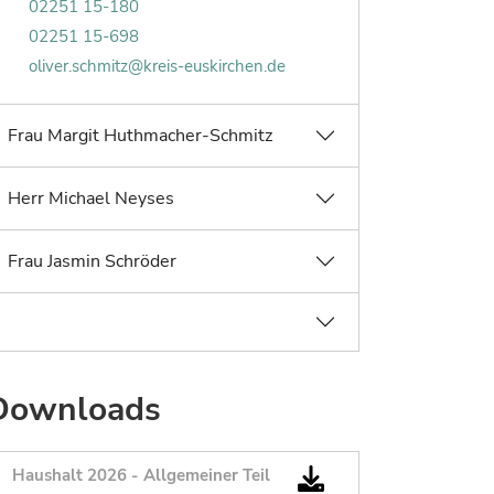
Telefonnummer von Oliver Schmitz:
02251 15-180
Faxnummer von Oliver Schmitz:
02251 15-698
E-Mail von Oliver Schmitz:
oliver.schmitz@kreis-euskirchen.de
Frau Margit Huthmacher-Schmitz
Herr Michael Neyses
Frau Jasmin Schröder
Downloads
Haushalt 2026 - Allgemeiner Teil