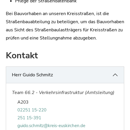
Pflege der Straßendatenbank
Bei Bauvorhaben an unseren Kreisstraßen, ist die
Straßenbauabteilung zu beteiligen, um das Bauvorhaben
aus Sicht des Straßenbaulastträgers für Kreisstraßen zu
prüfen und eine Stellungnahme abzugeben.
Kontakt
Herr Guido Schmitz
Team 66.2 - Verkehrsinfrastruktur (Amtsleitung)
Raum von Guido Schmitz:
A203
Telefonnummer von Guido Schmitz:
02251 15-220
Faxnummer von Guido Schmitz:
251 15-391
E-Mail von Guido Schmitz:
guido.schmitz@kreis-euskirchen.de