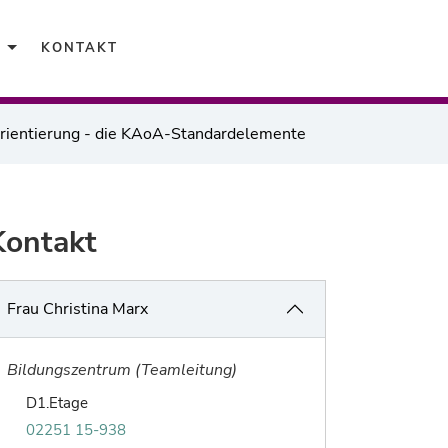
Karriere
KONTAKT
Orientierung - die KAoA-Standardelemente
Kontakt
Frau Christina Marx
Bildungszentrum (Teamleitung)
Raum von Christina Marx:
D1.Etage
Telefonnummer von Christina Marx:
02251 15-938