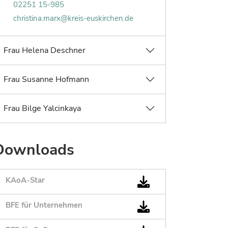
Faxnummer von Christina Marx:
02251 15-985
E-Mail von Christina Marx:
christina.marx@kreis-euskirchen.de
Frau Helena Deschner
Frau Susanne Hofmann
Frau Bilge Yalcinkaya
Downloads
KAoA-Star
BFE für Unternehmen