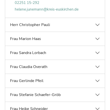
Telefonnummer von Helene Junemann:
02251 15-292
E-Mail von Helene Junemann:
helene.junemann@kreis-euskirchen.de
Herr Christopher Pauli
Frau Marion Haas
Frau Sandra Lorbach
Frau Claudia Overath
Frau Gerlinde Pfeil
Frau Stefanie Schaefer-Gröb
Frau Heike Schneider