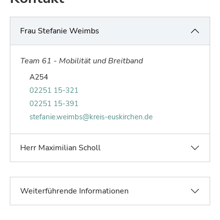
Frau Stefanie Weimbs
Team 61 - Mobilität und Breitband
Raum von Stefanie Weimbs:
A254
Telefonnummer von Stefanie Weimbs:
02251 15-321
Faxnummer von Stefanie Weimbs:
02251 15-391
E-Mail von Stefanie Weimbs:
stefanie.weimbs@kreis-euskirchen.de
Herr Maximilian Scholl
Weiterführende Informationen